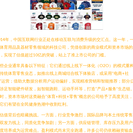
014年，中国互联网行业正处在移动互联与消费升级的交汇点。这一年，
体育用品及器材零售领域的科技公司，凭借创新的商业模式和资本市场的
，实现了估值超过10亿的突破，站上了准上市公司的门槛。
些企业通常具备以下特征：它们通过线上线下一体化（O2O）的模式重
传统体育零售业态，如推出线上商城结合线下体验店，或采用“电商+社
”运营；借助大数据分析用户运动偏好，实现精准营销和智能推荐；部分
涉足智能硬件研发，如智能跑鞋、运动手环等，打造“产品+服务”生态链
时，资本市场对这类融合“体育+科技+零售”概念的公司给予了高度关注
它们有望在全民健身热潮中收割红利。
估值背后也暗藏挑战。一方面，行业竞争激烈，国际品牌与本土传统零售
双发力线上，同质化竞争加剧；另一方面，供应链管理、库存压力及用户
度培养成为运营难点。盈利模式尚未完全跑通，许多公司仍依赖融资输血