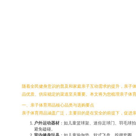
随着全民健身意识的普及和家庭亲子互动需求的提升，亲子
品优质、供应稳定的渠道至关重要。本文将为您梳理亲子体
一、亲子体育用品核心品类与选购要点
亲子体育用品涵盖广泛，主要目的是在安全的前提下，促进
户外运动器材
：如儿童篮球架、迷你足球门、羽毛球拍
避免磕碰。
室内健身玩具
：如儿童瑜伽垫、软式飞盘、投掷套圈、