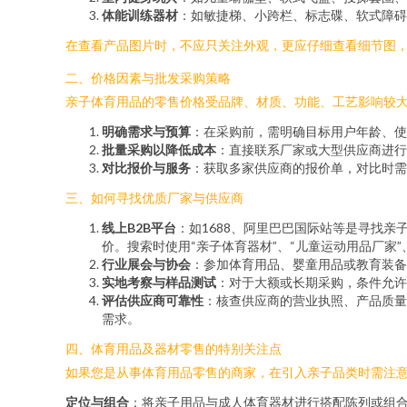
体能训练器材
：如敏捷梯、小跨栏、标志碟、软式障碍
在查看产品图片时，不应只关注外观，更应仔细查看细节图，了
二、价格因素与批发采购策略
亲子体育用品的零售价格受品牌、材质、功能、工艺影响较
明确需求与预算
：在采购前，需明确目标用户年龄、使
批量采购以降低成本
：直接联系厂家或大型供应商进行
对比报价与服务
：获取多家供应商的报价单，对比时需
三、如何寻找优质厂家与供应商
线上B2B平台
：如1688、阿里巴巴国际站等是寻找
价。搜索时使用“亲子体育器材”、“儿童运动用品厂家”
行业展会与协会
：参加体育用品、婴童用品或教育装备
实地考察与样品测试
：对于大额或长期采购，条件允许
评估供应商可靠性
：核查供应商的营业执照、产品质量
需求。
四、体育用品及器材零售的特别关注点
如果您是从事体育用品零售的商家，在引入亲子品类时需注
定位与组合
：将亲子用品与成人体育器材进行搭配陈列或组合