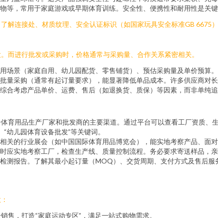
物等，常用于家庭游戏或早期体育训练。安全性、便携性和耐用性是关键
解连接处、材质纹理、安全认证标识（如国家玩具安全标准GB 6675
大。而进行批发或采购时，价格通常与采购量、合作关系紧密相关。
用场景（家庭自用、幼儿园配货、零售铺货）、预估采购量及单价预算。
批量采购（通常有起订量要求），能显著降低单品成本。许多供应商对长
综合考虑产品单价、运费、售后（如退换货、质保）等因素，而非单纯追
亲子体育用品生产厂家和批发商的主要渠道。通过平台可以查看工厂资质、
、“幼儿园体育设备批发”等关键词。
相关的行业展会（如中国国际体育用品博览会），能实地考察产品、面对
时应实地考察工厂，检查生产线、质量控制流程。务必要求寄送样品，亲
检测报告。了解其最小起订量（MOQ）、交货周期、支付方式及售后服务
意：
销售，打造“家庭运动专区”，满足一站式购物需求。